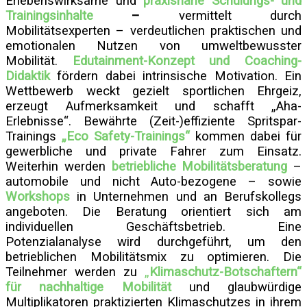
Erlebenswirksame und
praxisnahe Schulungs- und
Trainingsinhalte
–
vermittelt durch
Mobilitätsexperten – verdeutlichen praktischen und
emotionalen Nutzen von umweltbewusster
Mobilität.
Edutainment-Konzept und Coaching-
Didaktik
fördern dabei intrinsische Motivation. Ein
Wettbewerb weckt gezielt sportlichen Ehrgeiz,
erzeugt Aufmerksamkeit und schafft „Aha-
Erlebnisse“. B
ewährte (Zeit-)effiziente Spritspar-
Trainings
„Eco Safety-Trainings“
kommen dabei für
gewerbliche und private Fahrer zum Einsatz.
Weiterhin werden
betriebliche Mobilitätsberatung
–
automobile und nicht Auto-bezogene – sowie
Workshops
in Unternehmen und an Berufskollegs
angeboten. Die Beratung orientiert sich am
individuellen Geschäftsbetrieb. Eine
Potenzialanalyse wird durchgeführt, um den
betrieblichen Mobilitätsmix zu optimieren. Die
Teilnehmer werden zu
„
Klimaschutz-Botschaftern“
für nachhaltige Mobilität
und glaubwürdige
Multiplikatoren praktizierten Klimaschutzes in ihrem