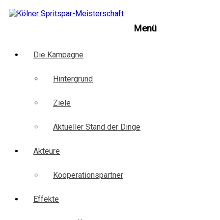
Zum
Inhalt
Kölner
springen
Menü
Spritspar-
Die Kampagne
Meisterschaft
Hintergrund
Kampagne
zu
Ziele
Nachhaltiger
Mobilität
für
Aktueller Stand der Dinge
Köln
Akteure
Kooperationspartner
Effekte